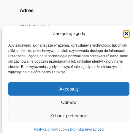
Adres
PRODUS S.A.
Zarządzaj zgodą
ul. Bystrzycka 69c
54-215 Wrocław
Aby zapewnić jak najlepsze wrażenia, korzystamy z technologii, takich jak
pliki cookie, do przechowywania i/lub uzyskiwania dostępu do informacji o
urządzeniu. Zgoda na te technologie pozwoli nam przetwarzać dane, takie
O Nas
Prywatność
jak zachowanie podczas przeglądania lub unikalne identyfikatory na tej
stronie. Brak wyrażenia zgody lub wycofanie zgody może niekorzystnie
Team
Polityka Prywatności
wpłynąć na niektóre cechy i funkcje.
Historia
Polityka Cookies
Kontakt
Warunki Gwarancji
Akceptuję
Media społecznościowe
Odmów
LinkedIn
Zobacz preferencje
Copyright @ hirschmann.pl
Polityka plików cookies
Polityka prywatności