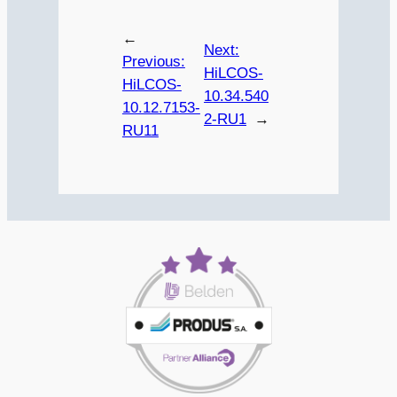
←
Next:
Previous:
HiLCOS-
HiLCOS-
10.34.540
10.12.7153-
2-RU1
→
RU11